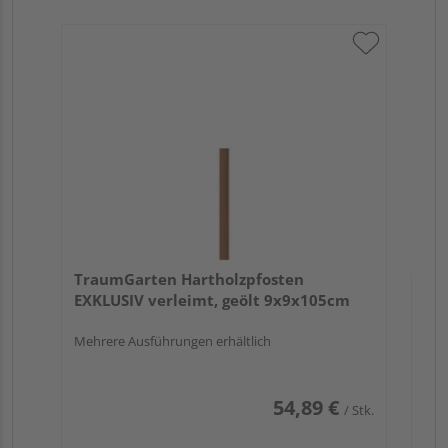
Tr
au
TraumGarten Hartholzpfosten
EXKLUSIV verleimt, geölt 9x9x105cm
Mehrere Ausführungen erhältlich
54,89 €
/ Stk.