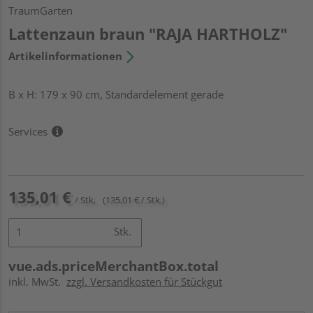
TraumGarten
Lattenzaun braun "RAJA HARTHOLZ"
Artikelinformationen
B x H: 179 x 90 cm, Standardelement gerade
Services
135,01 €
/ Stk.
(135,01 € / Stk.)
Stk.
vue.ads.priceMerchantBox.total
inkl. MwSt.
zzgl. Versandkosten für Stückgut