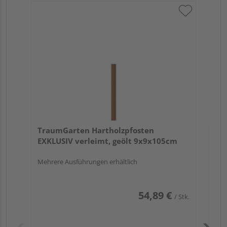
Tr
au
TraumGarten Hartholzpfosten
EXKLUSIV verleimt, geölt 9x9x105cm
Mehrere Ausführungen erhältlich
54,89 €
/ Stk.