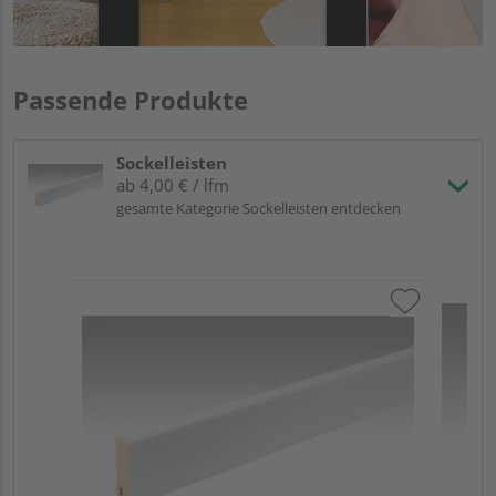
Passende Produkte
Sockelleisten
ab 4,00 € / lfm
gesamte Kategorie Sockelleisten entdecken
ME
Fuß
23
90