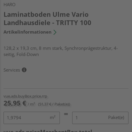
HARO
Laminatboden Ulme Vario
Landhausdiele - TRITTY 100
Artikelinformationen
128,2 x 19,3 cm, 8 mm stark, Synchronprägestruktur, 4-
seitig, Fold-Down
Services
vue.ads.buyBox.price.rrp
25,95 €
/ m²
(51,37 € / Paket(e))
m²
Paket(e)
vue.ads.priceMerchantBox.total