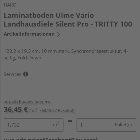
HARO
Laminatboden Ulme Vario
Landhausdiele Silent Pro - TRITTY 100
Artikelinformationen
128,2 x 19,3 cm, 10 mm stark, Synchronprägestruktur, 4-
seitig, Fold-Down
Services
vue.ads.buyBox.price.rrp
36,45 €
/ m²
(63,13 € / Paket(e))
m²
Paket(e)
vue.ads.priceMerchantBox.total