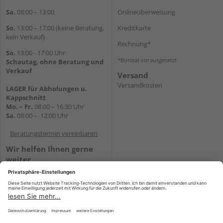
Sa.
08:00 – 13:00
Onlineüberweisung
So.
13:00 – 17:00 (keine Beratung,
Kreditkarte
kein Verkauf)
Rechnung*
So.
13:00 - 17:00 Uhr
*Bonität vorausgesetzt
Schautag, ohne Beratung und
Verkauf
Versand
Versandkosten
LAGER für Abholungen u.
Kappschnitt
Mo. – Fr.
08:00 – 16:30 Uhr
Sa.
08:00 – 12:00 Uhr
Beratungstermin vereinbaren
Wir helfen Ihnen gerne
weiter
Tel.:
+49 5647 94660
E-Mail:
shop@holz-mehring.de
WhatsApp