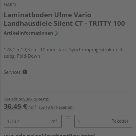
HARO
Laminatboden Ulme Vario
Landhausdiele Silent CT - TRITTY 100
Artikelinformationen
128,2 x 19,3 cm, 10 mm stark, Synchronprägestruktur, 4-
seitig, Fold-Down
Services
vue.ads.buyBox.price.rrp
36,45 €
/ m²
(63,13 € / Paket(e))
m²
Paket(e)
vue.ads.priceMerchantBox.total