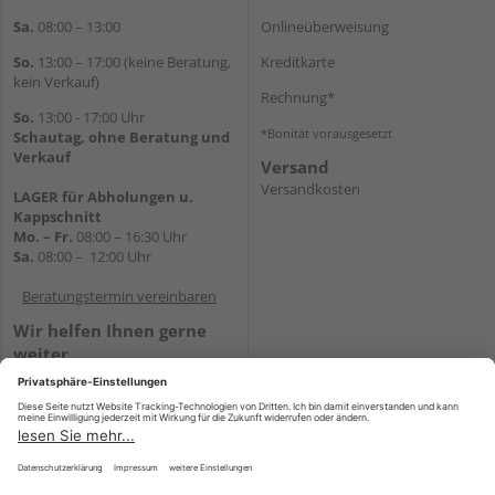
Sa.
08:00 – 13:00
Onlineüberweisung
So.
13:00 – 17:00 (keine Beratung,
Kreditkarte
kein Verkauf)
Rechnung*
So.
13:00 - 17:00 Uhr
*Bonität vorausgesetzt
Schautag, ohne Beratung und
Verkauf
Versand
Versandkosten
LAGER für Abholungen u.
Kappschnitt
Mo. – Fr.
08:00 – 16:30 Uhr
Sa.
08:00 – 12:00 Uhr
Beratungstermin vereinbaren
Wir helfen Ihnen gerne
weiter
Tel.:
+49 5647 94660
E-Mail:
shop@holz-mehring.de
WhatsApp