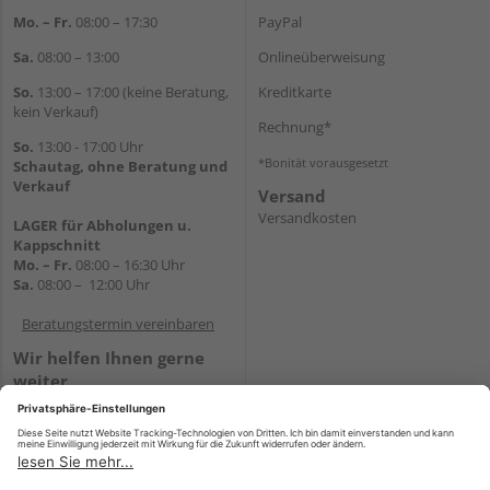
Mo. – Fr.
08:00 – 17:30
PayPal
Sa.
08:00 – 13:00
Onlineüberweisung
So.
13:00 – 17:00 (keine Beratung,
Kreditkarte
kein Verkauf)
Rechnung*
So.
13:00 - 17:00 Uhr
*Bonität vorausgesetzt
Schautag, ohne Beratung und
Verkauf
Versand
Versandkosten
LAGER für Abholungen u.
Kappschnitt
Mo. – Fr.
08:00 – 16:30 Uhr
Sa.
08:00 – 12:00 Uhr
Beratungstermin vereinbaren
Wir helfen Ihnen gerne
weiter
Tel.:
+49 5647 94660
E-Mail:
shop@holz-mehring.de
WhatsApp