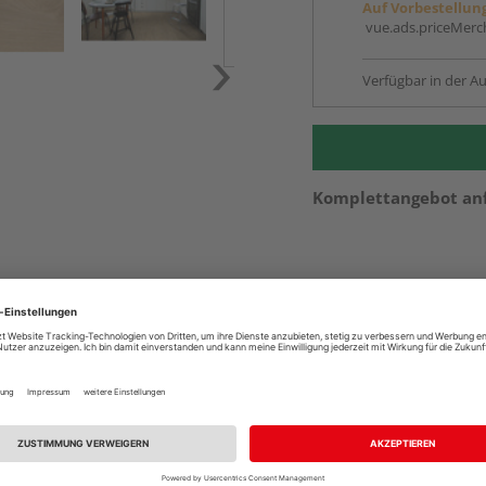
Auf Vorbestellun
vue.ads.priceMerch
Verfügbar in der Au
Komplettangebot an