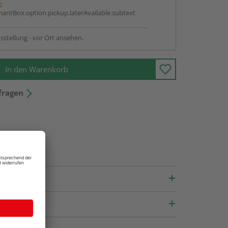
g:
antBox.option.pickup.laterAvailable.subtext
sstellung - vor Ort ansehen.
In den Warenkorb
fragen