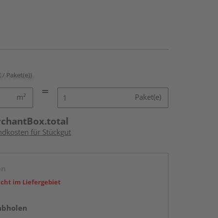
€ / Paket(e))
m²
Paket(e)
rchantBox.total
ndkosten für Stückgut
en
icht im Liefergebiet
abholen