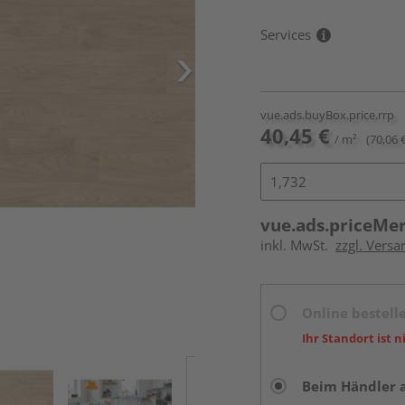
Services
vue.ads.buyBox.price.rrp
40,45 €
/ m²
(70,06 
vue.ads.priceMe
inkl. MwSt.
zzgl. Versa
Online bestell
Ihr Standort ist n
Beim Händler 