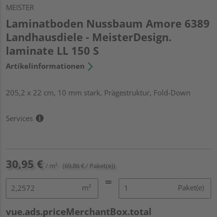
MEISTER
Laminatboden Nussbaum Amore 6389
Landhausdiele - MeisterDesign.
laminate LL 150 S
Artikelinformationen
205,2 x 22 cm, 10 mm stark, Prägestruktur, Fold-Down
Services
30,95 €
/ m²
(69,86 € / Paket(e))
m²
Paket(e)
vue.ads.priceMerchantBox.total