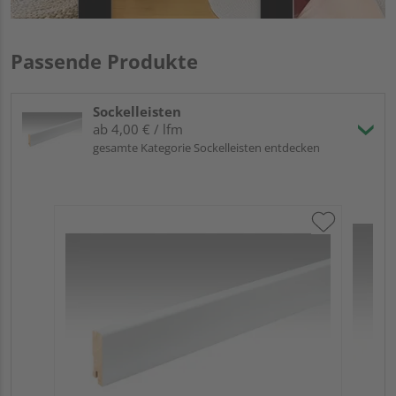
Passende Produkte
Sockelleisten
ab 4,00 € / lfm
gesamte Kategorie Sockelleisten entdecken
ME
Fuß
23
90