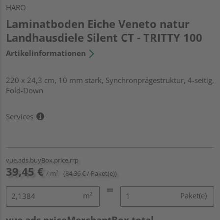
HARO
Laminatboden Eiche Veneto natur
Landhausdiele Silent CT - TRITTY 100
Artikelinformationen
220 x 24,3 cm, 10 mm stark, Synchronprägestruktur, 4-seitig,
Fold-Down
Services
vue.ads.buyBox.price.rrp
39,45 €
/ m²
(84,36 € / Paket(e))
m²
Paket(e)
vue.ads.priceMerchantBox.total