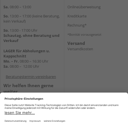
Sa.
08:00 – 13:00
Onlineüberweisung
So.
13:00 – 17:00 (keine Beratung,
Kreditkarte
kein Verkauf)
Rechnung*
So.
13:00 - 17:00 Uhr
*Bonität vorausgesetzt
Schautag, ohne Beratung und
Verkauf
Versand
Versandkosten
LAGER für Abholungen u.
Kappschnitt
Mo. – Fr.
08:00 – 16:30 Uhr
Sa.
08:00 – 12:00 Uhr
Beratungstermin vereinbaren
Wir helfen Ihnen gerne
weiter
Tel.:
+49 5647 94660
E-Mail:
shop@holz-mehring.de
WhatsApp