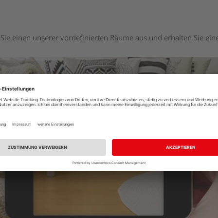
Sie einen unserer vordefinierten Räume aus und erhalten Sie ei
Raumplaner