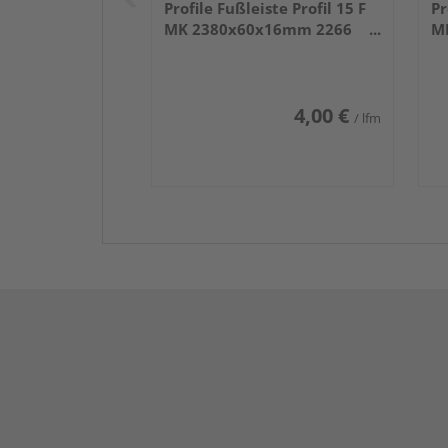
Profile Fußleiste Profil 15 F
Pr
MK 2380x60x16mm 2266
M
Weiß DF (RAL 9016)
We
4,00 €
/ lfm