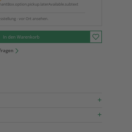
antBox.option.pickup.laterAvailable.subtext
sstellung - vor Ort ansehen.
In den Warenkorb
fragen