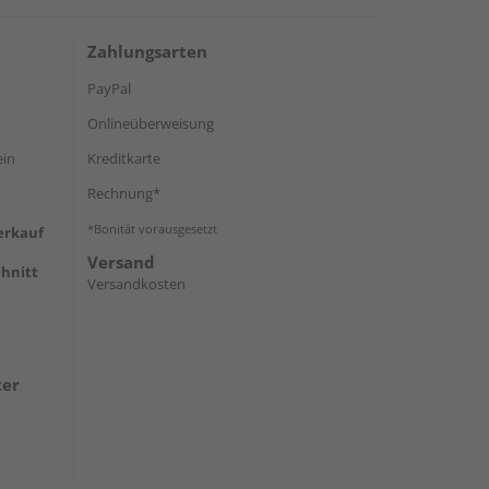
Zahlungsarten
PayPal
Onlineüberweisung
ein
Kreditkarte
Rechnung*
*Bonität vorausgesetzt
erkauf
Versand
hnitt
Versandkosten
ter