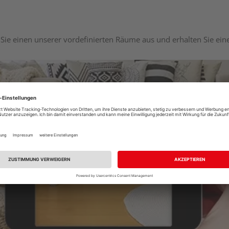
Sie einen unserer vordefinierten Räume aus und erhalten Sie ei
Raumplaner