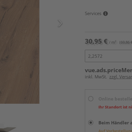
Services
30,95 €
/ m²
(69,86 
vue.ads.priceMe
inkl. MwSt.
zzgl. Versa
Online bestell
Ihr Standort ist n
Beim Händler 
Auf Vorbestellun