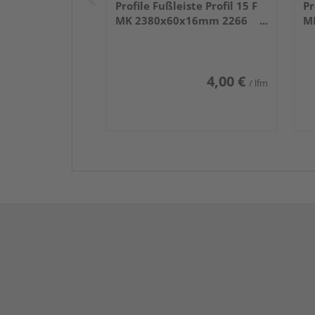
Profile Fußleiste Profil 15 F
Pr
MK 2380x60x16mm 2266
M
Weiß DF (RAL 9016)
We
4,00 €
/ lfm