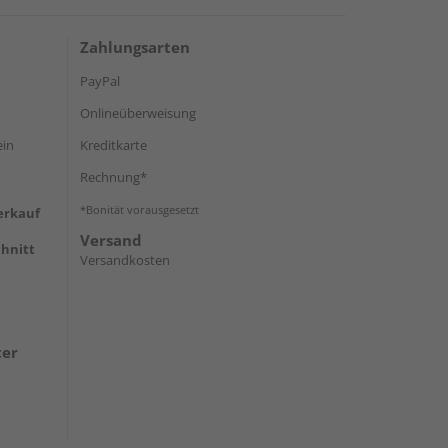
Zahlungsarten
PayPal
Onlineüberweisung
ein
Kreditkarte
Rechnung*
*Bonität vorausgesetzt
erkauf
Versand
hnitt
Versandkosten
ter