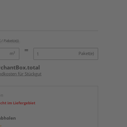
€ / Paket(e))
m²
Paket(e)
rchantBox.total
ndkosten für Stückgut
en
icht im Liefergebiet
abholen
g: