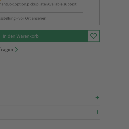
antBox.option.pickup.laterAvailable.subtext
sstellung - vor Ort ansehen.
In den Warenkorb
fragen