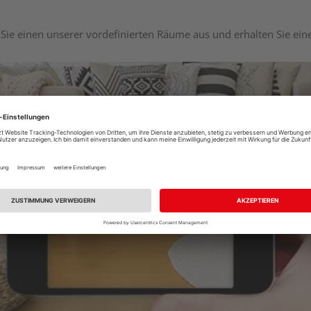
Sie einen unserer vordefinierten Räume aus und erhalten Sie ei
Raumplaner