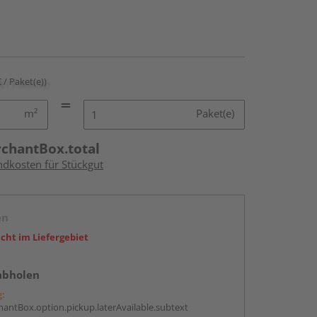
€ / Paket(e))
m²
Paket(e)
rchantBox.total
ndkosten für Stückgut
en
icht im Liefergebiet
abholen
g:
antBox.option.pickup.laterAvailable.subtext