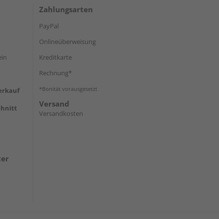
Zahlungsarten
PayPal
Onlineüberweisung
ein
Kreditkarte
Rechnung*
*Bonität vorausgesetzt
erkauf
Versand
hnitt
Versandkosten
ter