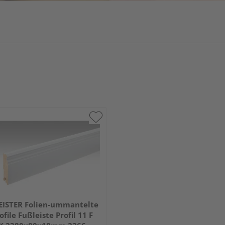
ISTER Folien-ummantelte
ofile Fußleiste Profil 11 F