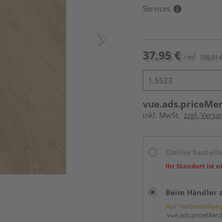
Services
37,95 €
/ m²
(58,91 
vue.ads.priceMe
inkl. MwSt.
zzgl. Versa
Online bestell
Ihr Standort ist n
Beim Händler 
Auf Vorbestellun
vue.ads.priceMerch