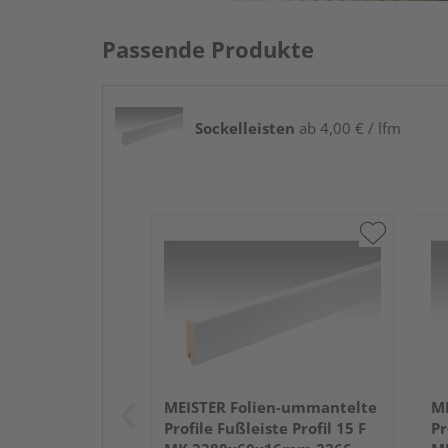
Passende Produkte
Sockelleisten
ab 4,00 € / lfm
MEISTER Folien-ummantelte
ME
Profile Fußleiste Profil 15 F
Pr