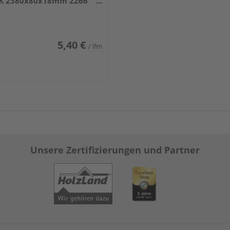
K 2380x80x18mm 2266
iß DF (RAL 9016)
5,40 €
/ lfm
Unsere Zertifizierungen und Partner