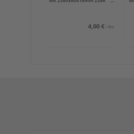
MK 2380x60x16mm 2266
M
Weiß DF (RAL 9016)
We
4,00 €
/ lfm