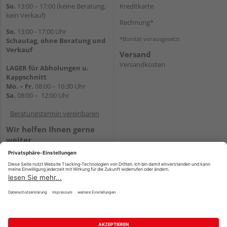
So.
13:00 – 17:00 (keine Beratung,
Kreditkarte
kein Verkauf)
Rechnung*
So.
13:00 - 17:00 Uhr
*Bonität vorausgesetzt
Schautag, ohne Beratung und
Verkauf
Versand
Versandkosten
LAGER für Abholungen u.
Kappschnitt
Mo. – Fr.
08:00 – 16:30 Uhr
Sa.
08:00 – 12:00 Uhr
Beratungstermin vereinbaren
Wir helfen Ihnen gerne
weiter
Tel.:
+49 5647 94660
E-Mail:
shop@holz-mehring.de
WhatsApp
Impressum
AGB
Widerruf
Datenschutz