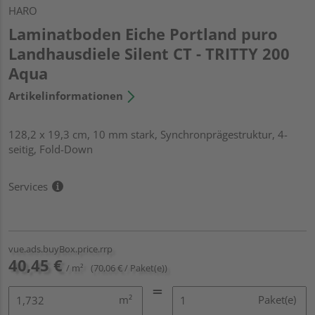
HARO
Laminatboden Eiche Portland puro
Landhausdiele Silent CT - TRITTY 200
Aqua
Artikelinformationen
128,2 x 19,3 cm, 10 mm stark, Synchronprägestruktur, 4-
seitig, Fold-Down
Services
vue.ads.buyBox.price.rrp
40,45 €
/ m²
(70,06 € / Paket(e))
m²
Paket(e)