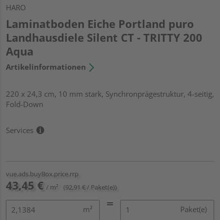
HARO
Laminatboden Eiche Portland puro
Landhausdiele Silent CT - TRITTY 200
Aqua
Artikelinformationen
220 x 24,3 cm, 10 mm stark, Synchronprägestruktur, 4-seitig,
Fold-Down
Services
vue.ads.buyBox.price.rrp
43,45 €
/ m²
(92,91 € / Paket(e))
m²
Paket(e)