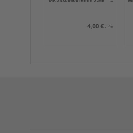
MK 2380x60x16mm 2266
M
Weiß DF (RAL 9016)
We
4,00 €
/ lfm