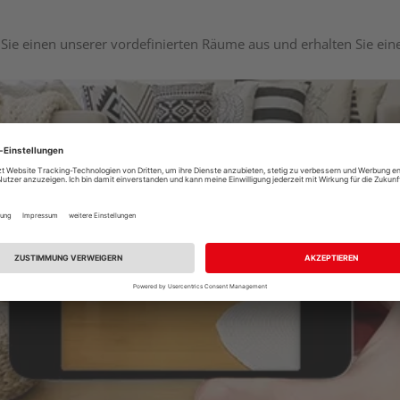
Sie einen unserer vordefinierten Räume aus und erhalten Sie ei
Raumplaner