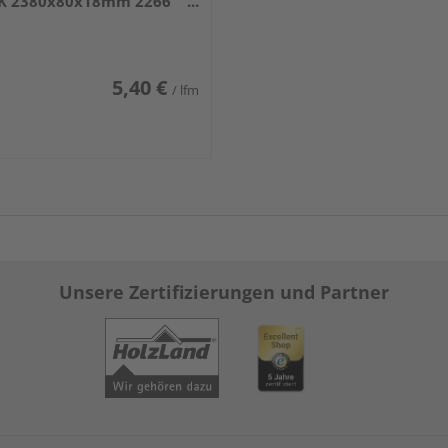
K 2380x80x18mm 2266
iß DF (RAL 9016)
5,40 €
/ lfm
Unsere Zertifizierungen und Partner