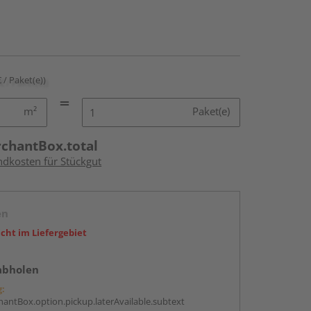
€ / Paket(e))
m²
Paket(e)
rchantBox.total
ndkosten für Stückgut
en
icht im Liefergebiet
abholen
g:
antBox.option.pickup.laterAvailable.subtext