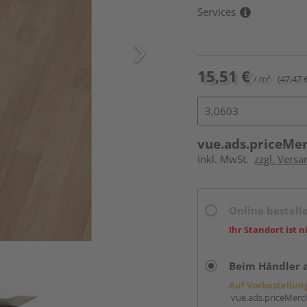
Services
15,51 €
/ m²
(47,47 
vue.ads.priceMe
inkl. MwSt.
zzgl. Versa
Online bestell
Ihr Standort ist n
Beim Händler 
Auf Vorbestellun
vue.ads.priceMerch