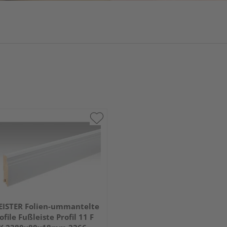
ISTER Folien-ummantelte
ofile Fußleiste Profil 11 F