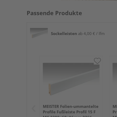
Passende Produkte
Sockelleisten
ab 4,00 € / lfm
MEISTER Folien-ummantelte
ME
Profile Fußleiste Profil 15 F
Pr