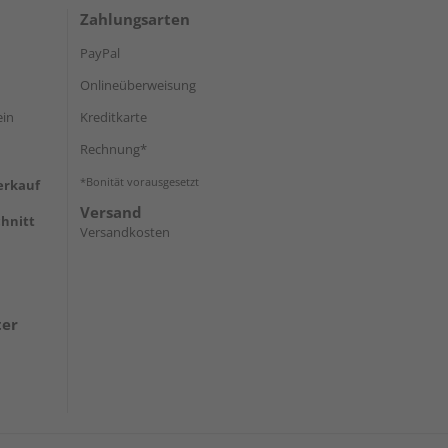
Zahlungsarten
PayPal
Onlineüberweisung
ein
Kreditkarte
Rechnung*
*Bonität vorausgesetzt
erkauf
Versand
hnitt
Versandkosten
ter