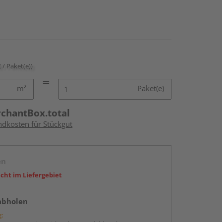
€ / Paket(e))
m²
Paket(e)
rchantBox.total
ndkosten für Stückgut
en
icht im Liefergebiet
abholen
g: