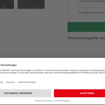
vue.ads.priceMerch
Verfügbar in der Au
Komplettangebot an