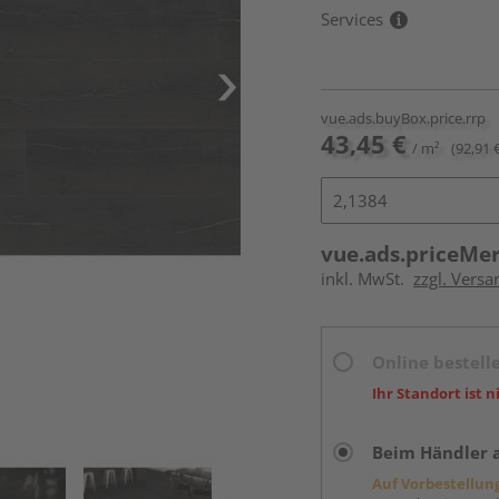
Services
vue.ads.buyBox.price.rrp
43,45 €
/ m²
(92,91 
vue.ads.priceMe
inkl. MwSt.
zzgl. Versa
Online bestell
Ihr Standort ist n
Beim Händler 
Auf Vorbestellun