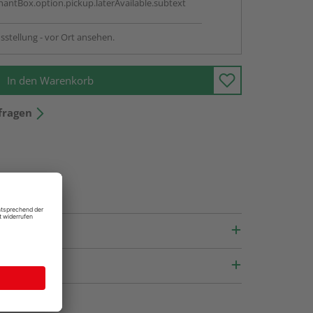
antBox.option.pickup.laterAvailable.subtext
sstellung - vor Ort ansehen.
In den Warenkorb
fragen