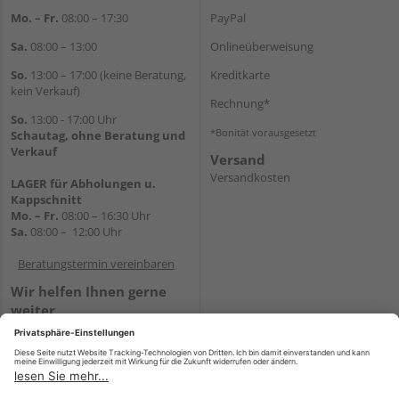
Mo. – Fr.
08:00 – 17:30
PayPal
Sa.
08:00 – 13:00
Onlineüberweisung
So.
13:00 – 17:00 (keine Beratung,
Kreditkarte
kein Verkauf)
Rechnung*
So.
13:00 - 17:00 Uhr
*Bonität vorausgesetzt
Schautag, ohne Beratung und
Verkauf
Versand
Versandkosten
LAGER für Abholungen u.
Kappschnitt
Mo. – Fr.
08:00 – 16:30 Uhr
Sa.
08:00 – 12:00 Uhr
Beratungstermin vereinbaren
Wir helfen Ihnen gerne
weiter
Tel.:
+49 5647 94660
E-Mail:
shop@holz-mehring.de
WhatsApp