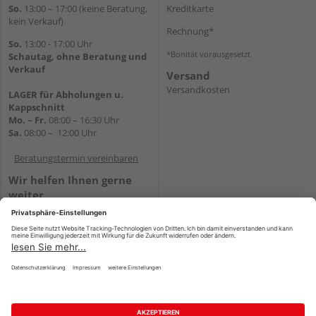
So.
13:00 – 17:00 (keine Beratung,
Kreditkarte
kein Verkauf)
Rechnung*
So.
13:00 - 17:00 Uhr
*Bonität vorausgesetzt
Schautag, ohne Beratung und
Verkauf
Versand
Versandkosten
LAGER für Abholungen u.
Kappschnitt
Mo. – Fr.
08:00 – 16:30 Uhr
Sa.
08:00 – 12:00 Uhr
Beratungstermin vereinbaren
Wir helfen Ihnen gerne
weiter
Tel.:
+49 5647 94660
E-Mail:
shop@holz-mehring.de
WhatsApp
Impressum
AGB
Widerruf
Datenschutz