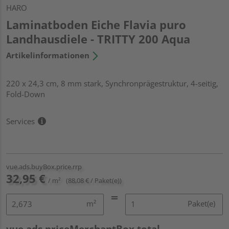
HARO
Laminatboden Eiche Flavia puro
Landhausdiele - TRITTY 200 Aqua
Artikelinformationen
220 x 24,3 cm, 8 mm stark, Synchronprägestruktur, 4-seitig,
Fold-Down
Services
vue.ads.buyBox.price.rrp
32,95 €
/ m²
(88,08 € / Paket(e))
m²
Paket(e)
vue.ads.priceMerchantBox.total