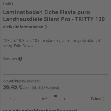
HARO
Laminatboden Eiche Flavia puro
Landhausdiele Silent Pro - TRITTY 100
Artikelinformationen
128,2 x 19,3 cm, 10 mm stark, Synchronprägestruktur, 4-
seitig, Fold-Down
Services
vue.ads.buyBox.price.rrp
36,45 €
/ m²
(63,13 € / Paket(e))
m²
Paket(e)
vue.ads.priceMerchantBox.total