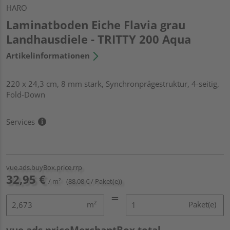
HARO
Laminatboden Eiche Flavia grau
Landhausdiele - TRITTY 200 Aqua
Artikelinformationen
220 x 24,3 cm, 8 mm stark, Synchronprägestruktur, 4-seitig,
Fold-Down
Services
vue.ads.buyBox.price.rrp
32,95 €
/ m²
(88,08 € / Paket(e))
m²
Paket(e)
vue.ads.priceMerchantBox.total