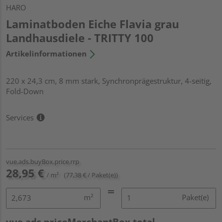
HARO
Laminatboden Eiche Flavia grau
Landhausdiele - TRITTY 100
Artikelinformationen
220 x 24,3 cm, 8 mm stark, Synchronprägestruktur, 4-seitig,
Fold-Down
Services
vue.ads.buyBox.price.rrp
28,95 €
/ m²
(77,38 € / Paket(e))
m²
Paket(e)
vue.ads.priceMerchantBox.total