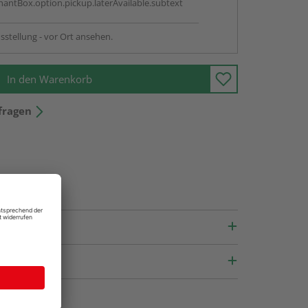
antBox.option.pickup.laterAvailable.subtext
sstellung - vor Ort ansehen.
In den Warenkorb
fragen