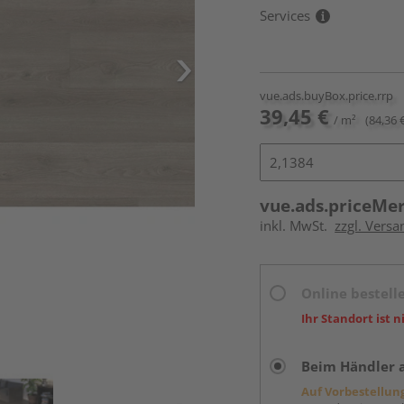
Services
vue.ads.buyBox.price.rrp
39,45 €
/ m²
(84,36 
vue.ads.priceMe
inkl. MwSt.
zzgl. Versa
Online bestell
Ihr Standort ist n
Beim Händler 
Auf Vorbestellun