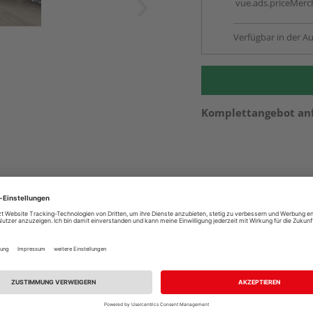
vue.ads.priceMerch
Verfügbar in der Au
Komplettangebot an