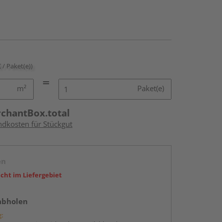
€ / Paket(e))
m²
Paket(e)
rchantBox.total
ndkosten für Stückgut
en
icht im Liefergebiet
abholen
g: