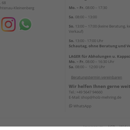
. 68
Mo. – Fr.
08:00 – 17:30
chtenau-Kleinenberg
Sa.
08:00 – 13:00
So.
13:00 – 17:00 (keine Beratung, k
Verkauf)
So.
13:00 - 17:00 Uhr
Schautag, ohne Beratung und V
LAGER für Abholungen u. Kappsc
Mo. – Fr.
08:00 – 16:30 Uhr
Sa.
08:00 – 12:00 Uhr
Beratungstermin vereinbaren
Wir helfen Ihnen gerne wei
Tel.:
+49 5647 94660
E-Mail:
shop@holz-mehring.de
WhatsApp
Impressum
AGB
Wider