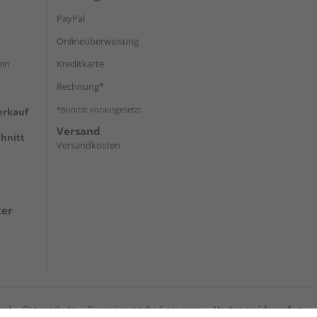
PayPal
Onlineüberweisung
ein
Kreditkarte
Rechnung*
*Bonität vorausgesetzt
erkauf
Versand
hnitt
Versandkosten
ter
ruf
Datenschutz
Reservierungsbedingungen
Vertrag widerrufen