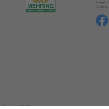
Hauptstr
33165 Li
©
HolzLand GmbH