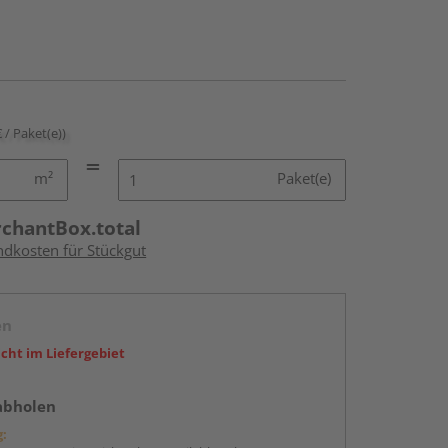
€ / Paket(e))
m²
Paket(e)
rchantBox.total
ndkosten für Stückgut
en
icht im Liefergebiet
abholen
g: