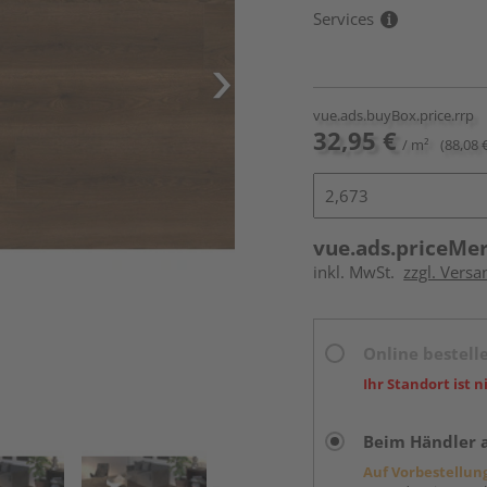
Services
vue.ads.buyBox.price.rrp
32,95 €
/ m²
(88,08 
vue.ads.priceMe
inkl. MwSt.
zzgl. Versa
Online bestell
Ihr Standort ist n
Beim Händler 
Auf Vorbestellun