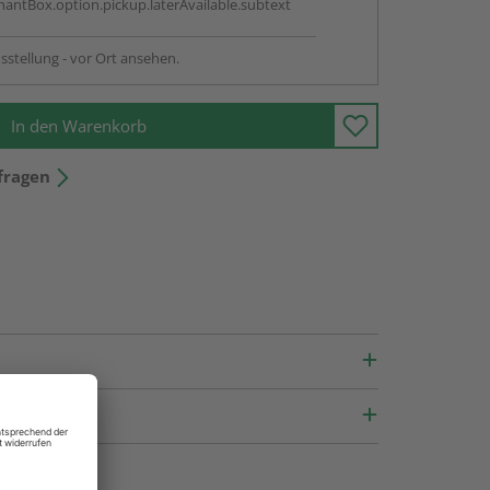
antBox.option.pickup.laterAvailable.subtext
sstellung - vor Ort ansehen.
In den Warenkorb
fragen