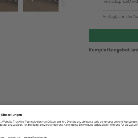
vue.ads.priceMerch
Verfügbar in der Au
Komplettangebot an