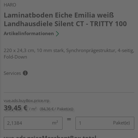
HARO
Laminatboden Eiche Emilia weiß
Landhausdiele Silent CT - TRITTY 100
Artikelinformationen
220 x 24,3 cm, 10 mm stark, Synchronprägestruktur, 4-seitig,
Fold-Down
Services
vue.ads.buyBox.price.rrp
39,45 €
/ m²
(84,36 € / Paket(e))
m²
Paket(e)
vue.ads.priceMerchantBox.total