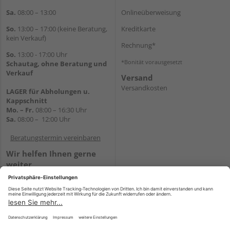
Sa.
08:00 – 13:00
Onlineüberweisung
So.
13:00 – 17:00 (keine Beratung,
Kreditkarte
kein Verkauf)
Rechnung*
So.
13:00 - 17:00 Uhr
*Bonität vorausgesetzt
Schautag, ohne Beratung und
Verkauf
Versand
Versandkosten
LAGER für Abholungen u.
Kappschnitt
Mo. – Fr.
08:00 – 16:30 Uhr
Sa.
08:00 – 12:00 Uhr
Beratungstermin vereinbaren
Wir helfen Ihnen gerne
weiter
Tel.:
+49 5647 94660
E-Mail:
shop@holz-mehring.de
WhatsApp