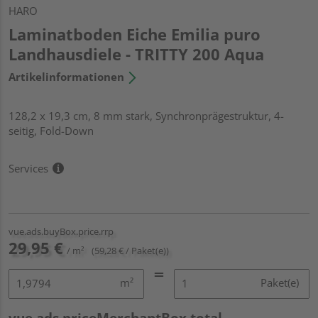
HARO
Laminatboden Eiche Emilia puro
Landhausdiele - TRITTY 200 Aqua
Artikelinformationen
128,2 x 19,3 cm, 8 mm stark, Synchronprägestruktur, 4-
seitig, Fold-Down
Services
vue.ads.buyBox.price.rrp
29,95 €
/ m²
(59,28 € / Paket(e))
m²
Paket(e)
vue.ads.priceMerchantBox.total