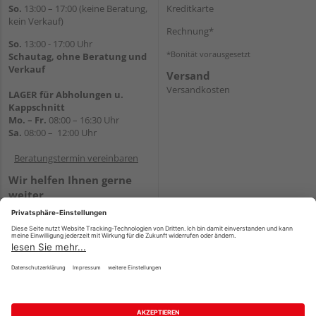
So.
13:00 – 17:00 (keine Beratung,
Kreditkarte
kein Verkauf)
Rechnung*
So.
13:00 - 17:00 Uhr
*Bonität vorausgesetzt
Schautag, ohne Beratung und
Verkauf
Versand
Versandkosten
LAGER für Abholungen u.
Kappschnitt
Mo. – Fr.
08:00 – 16:30 Uhr
Sa.
08:00 – 12:00 Uhr
Beratungstermin vereinbaren
Wir helfen Ihnen gerne
weiter
Tel.:
+49 5647 94660
E-Mail:
shop@holz-mehring.de
WhatsApp
Impressum
AGB
Widerruf
Datenschutz