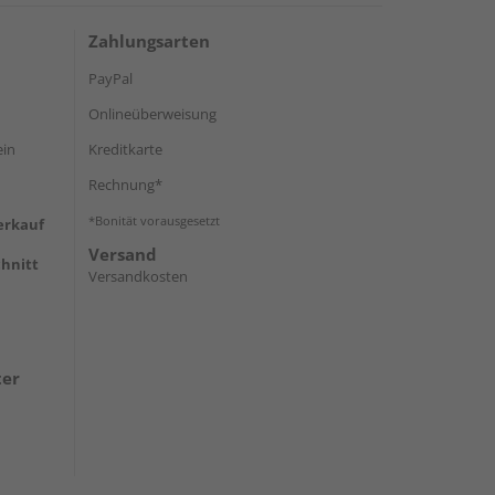
Zahlungsarten
PayPal
Onlineüberweisung
ein
Kreditkarte
Rechnung*
*Bonität vorausgesetzt
erkauf
Versand
hnitt
Versandkosten
ter