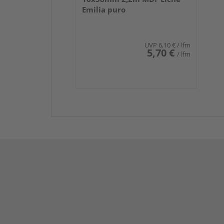
Emilia puro
UVP
6,10 €
/ lfm
5,70 €
/ lfm