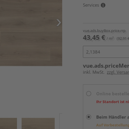
Services
vue.ads.buyBox.price.rrp
43,45 €
/ m²
(92,91 
vue.ads.priceMe
inkl. MwSt.
zzgl. Versa
Online bestell
Ihr Standort ist n
Beim Händler 
Auf Vorbestellun