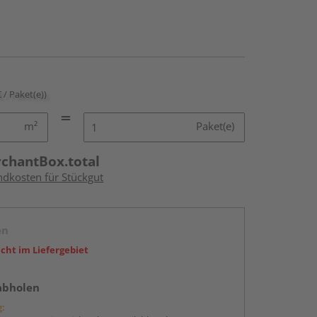
€ / Paket(e))
m²
Paket(e)
rchantBox.total
ndkosten für Stückgut
en
icht im Liefergebiet
abholen
g: