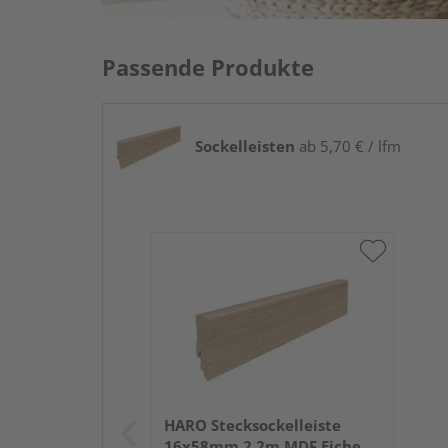
Passende Produkte
Sockelleisten
ab 5,70 € / lfm
HARO Stecksockelleiste
16x58mm 2,2m MDF Eiche