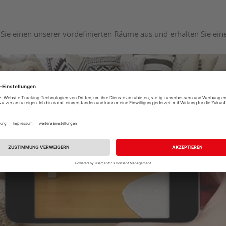
Sie einen unserer vordefinierten Räume aus und erhalten Sie ei
Raumplaner