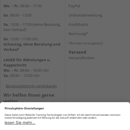
Mo. – Fr.
08:00 – 17:30
PayPal
Sa.
08:00 – 13:00
Onlineüberweisung
So.
13:00 – 17:00 (keine Beratung,
Kreditkarte
kein Verkauf)
Rechnung*
So.
13:00 - 17:00 Uhr
*Bonität vorausgesetzt
Schautag, ohne Beratung und
Verkauf
Versand
Versandkosten
LAGER für Abholungen u.
Kappschnitt
Mo. – Fr.
08:00 – 16:30 Uhr
Sa.
08:00 – 12:00 Uhr
Beratungstermin vereinbaren
Wir helfen Ihnen gerne
weiter
Tel.:
+49 5647 94660
E-Mail:
shop@holz-mehring.de
WhatsApp