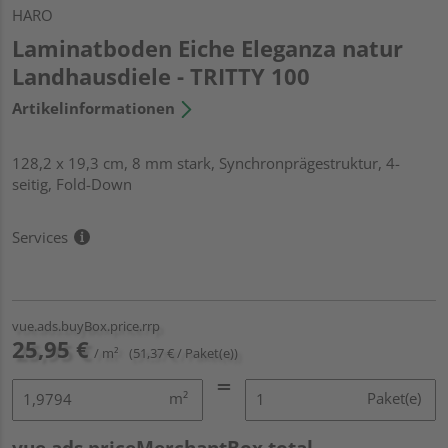
HARO
Laminatboden Eiche Eleganza natur
Landhausdiele - TRITTY 100
Artikelinformationen
128,2 x 19,3 cm, 8 mm stark, Synchronprägestruktur, 4-
seitig, Fold-Down
Services
vue.ads.buyBox.price.rrp
25,95 €
/ m²
(51,37 € / Paket(e))
m²
Paket(e)
vue.ads.priceMerchantBox.total