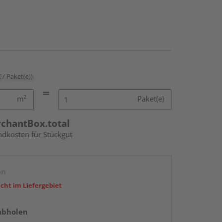
€ / Paket(e))
m²
Paket(e)
rchantBox.total
ndkosten für Stückgut
en
icht im Liefergebiet
abholen