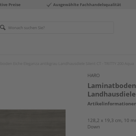
tive Preise
Ausgewählte Fachhandelsqualität
boden Eiche Eleganza antikgrau Landhausdiele Silent CT - TRITTY 200 Aqua
HARO
Laminatboden 
Landhausdiele 
Artikelinformatione
128,2 x 19,3 cm, 10 mm
Down