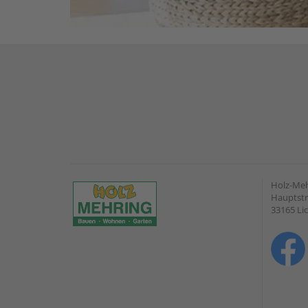
Holz-Me
Hauptstr
33165 Li