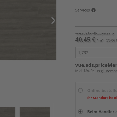
Services
vue.ads.buyBox.price.rrp
40,45 €
/ m²
(70,06 
vue.ads.priceMe
inkl. MwSt.
zzgl. Versa
Online bestell
Ihr Standort ist n
Beim Händler 