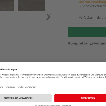
Auf Vorbestellun
vue.ads.priceMerch
Verfügbar in der Au
Komplettangebot an