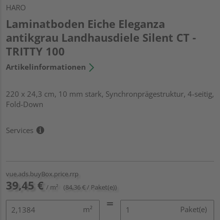
HARO
Laminatboden Eiche Eleganza
antikgrau Landhausdiele Silent CT -
TRITTY 100
Artikelinformationen
220 x 24,3 cm, 10 mm stark, Synchronprägestruktur, 4-seitig,
Fold-Down
Services
vue.ads.buyBox.price.rrp
39,45 €
/ m²
(84,36 € / Paket(e))
m²
Paket(e)