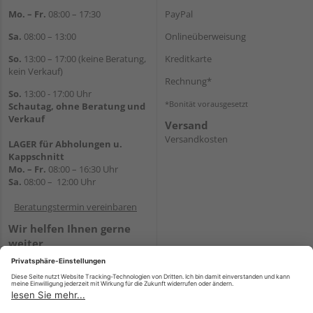
Mo. – Fr.
08:00 – 17:30
PayPal
Sa.
08:00 – 13:00
Onlineüberweisung
So.
13:00 – 17:00 (keine Beratung,
Kreditkarte
kein Verkauf)
Rechnung*
So.
13:00 - 17:00 Uhr
*Bonität vorausgesetzt
Schautag, ohne Beratung und
Verkauf
Versand
Versandkosten
LAGER für Abholungen u.
Kappschnitt
Mo. – Fr.
08:00 – 16:30 Uhr
Sa.
08:00 – 12:00 Uhr
Beratungstermin vereinbaren
Wir helfen Ihnen gerne
weiter
Tel.:
+49 5647 94660
E-Mail:
shop@holz-mehring.de
WhatsApp