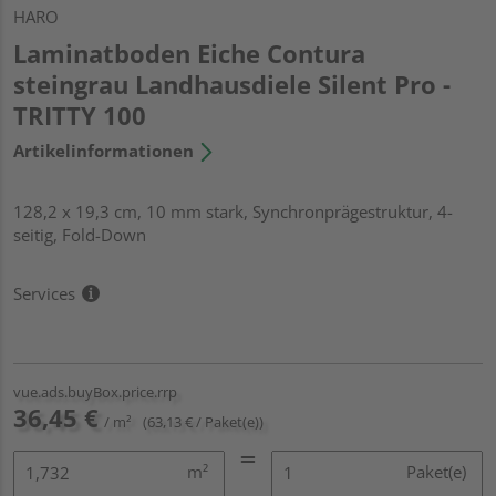
HARO
Laminatboden Eiche Contura
steingrau Landhausdiele Silent Pro -
TRITTY 100
Artikelinformationen
128,2 x 19,3 cm, 10 mm stark, Synchronprägestruktur, 4-
seitig, Fold-Down
Services
vue.ads.buyBox.price.rrp
36,45 €
/ m²
(63,13 € / Paket(e))
m²
Paket(e)