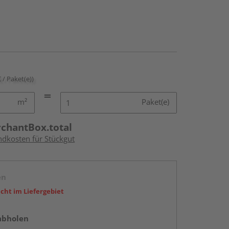
€ / Paket(e))
m²
Paket(e)
rchantBox.total
ndkosten für Stückgut
en
icht im Liefergebiet
abholen