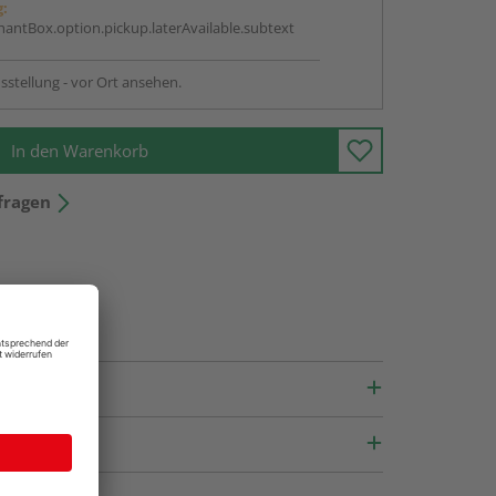
g:
antBox.option.pickup.laterAvailable.subtext
sstellung - vor Ort ansehen.
In den Warenkorb
fragen