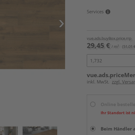
Services
vue.ads.buyBox.price.rrp
29,45 €
/ m²
(51,01 
vue.ads.priceMe
inkl. MwSt.
zzgl. Versa
Online bestell
Ihr Standort ist n
Beim Händler 