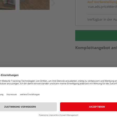
Auf Vorbestellun
vue.ads.priceMerch
Verfügbar in der Au
Komplettangebot an