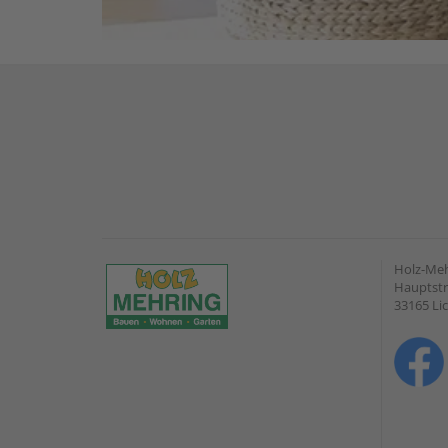
Holz-Me
Hauptstr
33165 Li