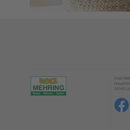
Holz-Me
Hauptstr
33165 Li