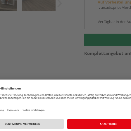
Auf Vorbestellun
vue.ads.priceMerch
Verfügbar in der Au
Komplettangebot an