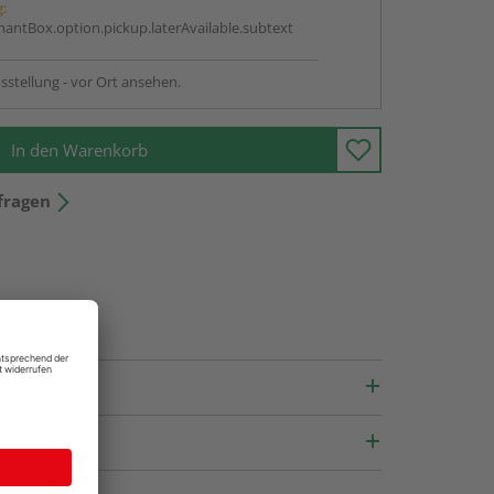
g:
antBox.option.pickup.laterAvailable.subtext
sstellung - vor Ort ansehen.
In den Warenkorb
fragen