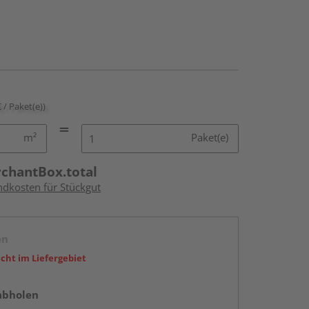
€ / Paket(e))
m²
Paket(e)
rchantBox.total
ndkosten für Stückgut
en
icht im Liefergebiet
abholen