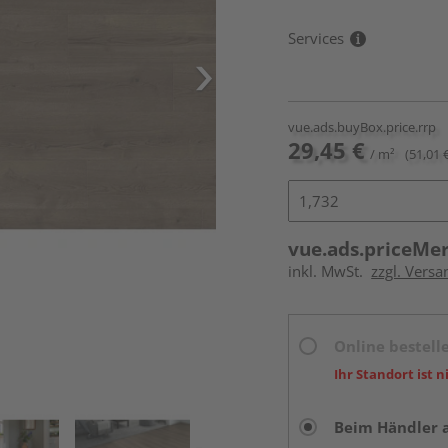
Services
vue.ads.buyBox.price.rrp
29,45 €
/ m²
(51,01 
vue.ads.priceMe
inkl. MwSt.
zzgl. Versa
Online bestell
Ihr Standort ist n
Beim Händler 