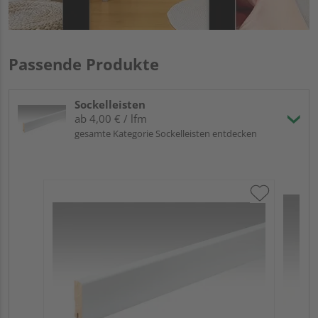
Passende Produkte
Sockelleisten
ab 4,00 € / lfm
gesamte Kategorie Sockelleisten entdecken
ME
Fuß
23
90