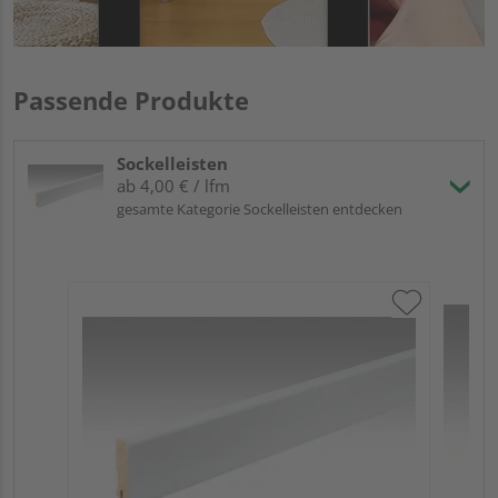
Passende Produkte
Sockelleisten
ab 4,00 € / lfm
gesamte Kategorie Sockelleisten entdecken
ME
Fuß
23
90