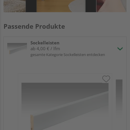
Passende Produkte
Sockelleisten
ab 4,00 € / lfm
gesamte Kategorie Sockelleisten entdecken
ME
Fuß
23
90