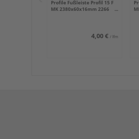
Profile Fußleiste Profil 15 F
Pr
MK 2380x60x16mm 2266
M
Weiß DF (RAL 9016)
We
4,00 €
/ lfm