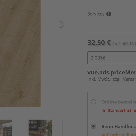
Services
32,50 €
/ m²
(66,16 
vue.ads.priceMe
inkl. MwSt.
zzgl. Versa
Online bestell
Ihr Standort ist n
Beim Händler 
Auf Vorbestellun