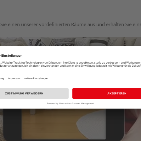
Sie einen unserer vordefinierten Räume aus und erhalten Sie ei
Raumplaner