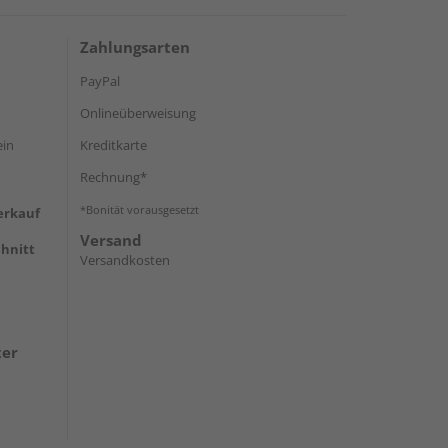
Zahlungsarten
PayPal
Onlineüberweisung
ein
Kreditkarte
Rechnung*
*Bonität vorausgesetzt
erkauf
Versand
hnitt
Versandkosten
ter