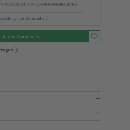
antBox.option.pickup.laterAvailable.subtext
sstellung - vor Ort ansehen.
In den Warenkorb
fragen