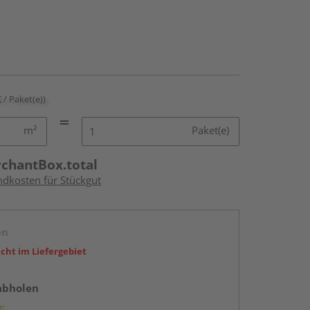
€ / Paket(e))
m²
Paket(e)
rchantBox.total
ndkosten für Stückgut
en
icht im Liefergebiet
abholen
g: