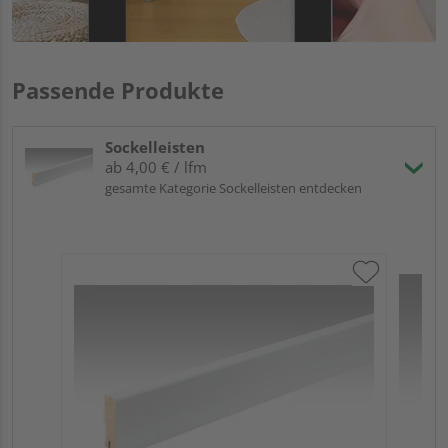
Passende Produkte
Sockelleisten
ab 4,00 € / lfm
gesamte Kategorie Sockelleisten entdecken
ME
Fuß
23
90