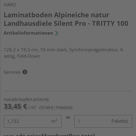
HARO
Laminatboden Alpineiche natur
Landhausdiele Silent Pro - TRITTY 100
Artikelinformationen
128,2 x 19,3 cm, 10 mm stark, Synchronprägestruktur, 4-
seitig, Fold-Down
Services
vue.ads.buyBox.price.rrp
33,45 €
/ m²
(57,94 € / Paket(e))
m²
Paket(e)
vue.ads.priceMerchantBox.total