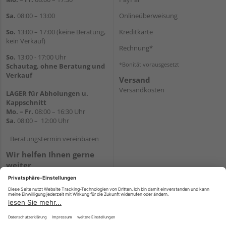
Sa.
08:00 – 13:00
Onlineüberweisung
So.
13:00 – 17:00 (keine Beratung,
Kreditkarte
kein Verkauf)
Rechnung*
So.
13:00 - 17:00 Uhr
*Bonität vorausgesetzt
Schautag, ohne Beratung und
Verkauf
Versand
Versandkosten
LAGER für Abholungen u.
Kappschnitt
Mo. – Fr.
08:00 – 16:30 Uhr
Sa.
08:00 – 12:00 Uhr
Beratungstermin vereinbaren
Wir helfen Ihnen gerne
weiter
Tel.:
+49 5647 94660
E-Mail:
shop@holz-mehring.de
WhatsApp