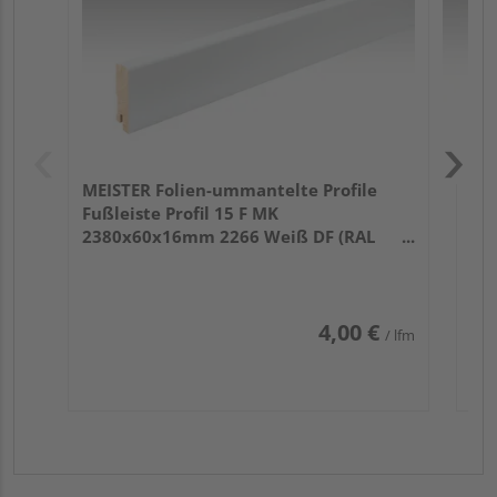
90
MEISTER Folien-ummantelte Profile
Fußleiste Profil 15 F MK
2380x60x16mm 2266 Weiß DF (RAL
9016)
4,00 €
/ lfm