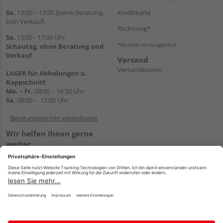
So.
13:00 – 17:00 (keine Beratung,
Kreditkarte
kein Verkauf)
Rechnung*
So.
13:00 - 17:00 Uhr
*Bonität vorausgesetzt
Schautag, ohne Beratung und
Verkauf
Versand
Versandkosten
LAGER für Abholungen u.
Kappschnitt
Mo. – Fr.
08:00 – 16:30 Uhr
Sa.
08:00 – 12:00 Uhr
Beratungstermin vereinbaren
Wir helfen Ihnen gerne
weiter
Tel.:
+49 5647 94660
E-Mail:
shop@holz-mehring.de
WhatsApp
Impressum
AGB
Widerruf
Datenschutz