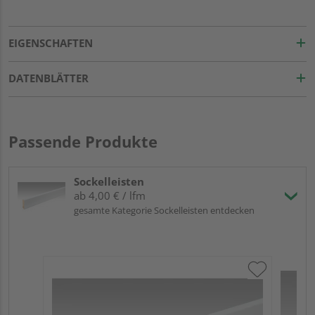
EIGENSCHAFTEN
DATENBLÄTTER
Passende Produkte
Sockelleisten
ab 4,00 € / lfm
gesamte Kategorie Sockelleisten entdecken
ME
Fuß
23