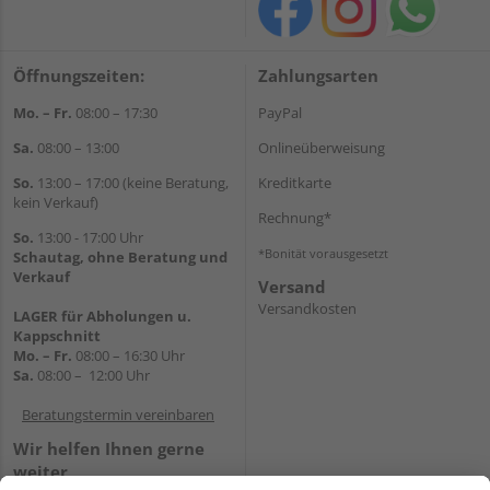
Öffnungszeiten:
Zahlungsarten
Mo. – Fr.
08:00 – 17:30
PayPal
Sa.
08:00 – 13:00
Onlineüberweisung
So.
13:00 – 17:00 (keine Beratung,
Kreditkarte
kein Verkauf)
Rechnung*
So.
13:00 - 17:00 Uhr
*Bonität vorausgesetzt
Schautag, ohne Beratung und
Verkauf
Versand
Versandkosten
LAGER für Abholungen u.
Kappschnitt
Mo. – Fr.
08:00 – 16:30 Uhr
Sa.
08:00 – 12:00 Uhr
Beratungstermin vereinbaren
Wir helfen Ihnen gerne
weiter