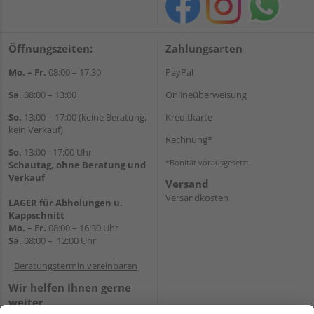
Öffnungszeiten:
Zahlungsarten
Mo. – Fr.
08:00 – 17:30
PayPal
Sa.
08:00 – 13:00
Onlineüberweisung
So.
13:00 – 17:00 (keine Beratung,
Kreditkarte
kein Verkauf)
Rechnung*
So.
13:00 - 17:00 Uhr
*Bonität vorausgesetzt
Schautag, ohne Beratung und
Verkauf
Versand
Versandkosten
LAGER für Abholungen u.
Kappschnitt
Mo. – Fr.
08:00 – 16:30 Uhr
Sa.
08:00 – 12:00 Uhr
Beratungstermin vereinbaren
Wir helfen Ihnen gerne
weiter