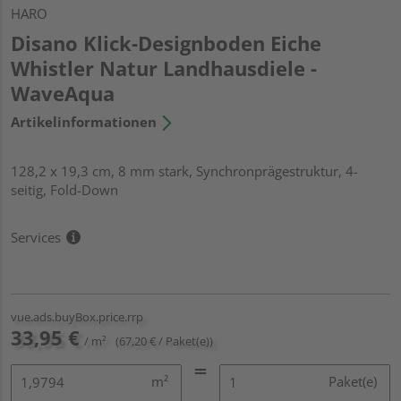
HARO
Disano Klick-Designboden Eiche
Whistler Natur Landhausdiele -
WaveAqua
Artikelinformationen
128,2 x 19,3 cm, 8 mm stark, Synchronprägestruktur, 4-
seitig, Fold-Down
Services
vue.ads.buyBox.price.rrp
33,95 €
/ m²
(67,20 € / Paket(e))
m²
Paket(e)