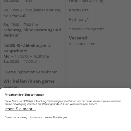
Sa.
08:00 – 13:00
Onlineüberweisung
So.
13:00 – 17:00 (keine Beratung,
Kreditkarte
kein Verkauf)
Rechnung*
So.
13:00 - 17:00 Uhr
*Bonität vorausgesetzt
Schautag, ohne Beratung und
Verkauf
Versand
Versandkosten
LAGER für Abholungen u.
Kappschnitt
Mo. – Fr.
08:00 – 16:30 Uhr
Sa.
08:00 – 12:00 Uhr
Beratungstermin vereinbaren
Wir helfen Ihnen gerne
weiter
Tel.:
+49 5647 94660
E-Mail:
shop@holz-mehring.de
WhatsApp