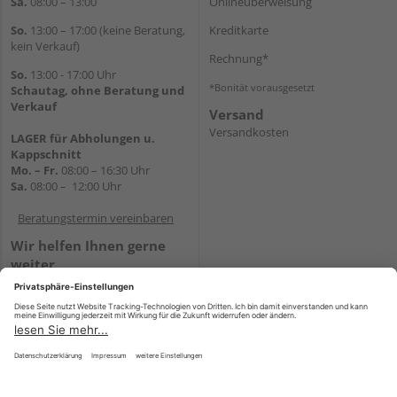
Sa.
08:00 – 13:00
Onlineüberweisung
So.
13:00 – 17:00 (keine Beratung,
Kreditkarte
kein Verkauf)
Rechnung*
So.
13:00 - 17:00 Uhr
*Bonität vorausgesetzt
Schautag, ohne Beratung und
Verkauf
Versand
Versandkosten
LAGER für Abholungen u.
Kappschnitt
Mo. – Fr.
08:00 – 16:30 Uhr
Sa.
08:00 – 12:00 Uhr
Beratungstermin vereinbaren
Wir helfen Ihnen gerne
weiter
Tel.:
+49 5647 94660
E-Mail:
shop@holz-mehring.de
WhatsApp