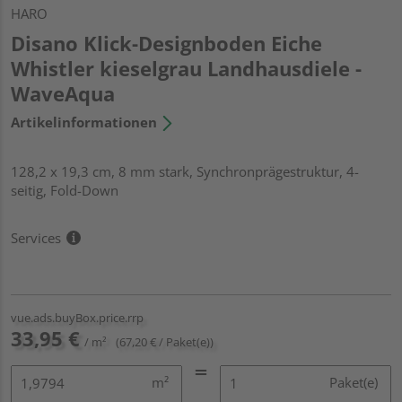
HARO
Disano Klick-Designboden Eiche
Whistler kieselgrau Landhausdiele -
WaveAqua
Artikelinformationen
128,2 x 19,3 cm, 8 mm stark, Synchronprägestruktur, 4-
seitig, Fold-Down
Services
vue.ads.buyBox.price.rrp
33,95 €
/ m²
(67,20 € / Paket(e))
m²
Paket(e)