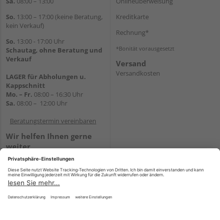
Sa.
08:00 – 13:00
Onlineüberweisung
So.
13:00 – 17:00 (keine Beratung,
Kreditkarte
kein Verkauf)
Rechnung*
So.
13:00 - 17:00 Uhr
*Bonität vorausgesetzt
Schautag, ohne Beratung und
Verkauf
Versand
Versandkosten
LAGER für Abholungen u.
Kappschnitt
Mo. – Fr.
08:00 – 16:30 Uhr
Sa.
08:00 – 12:00 Uhr
Beratungstermin vereinbaren
Wir helfen Ihnen gerne
weiter
Tel.:
+49 5647 94660
E-Mail:
shop@holz-mehring.de
WhatsApp