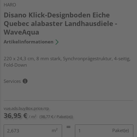
HARO
Disano Klick-Designboden Eiche
Quebec alabaster Landhausdiele -
WaveAqua
Artikelinformationen
220 x 24,3 cm, 8 mm stark, Synchronprägestruktur, 4-seitig,
Fold-Down
Services
vue.ads.buyBox.price.rrp
36,95 €
/ m²
(98,77 € / Paket(e))
m²
Paket(e)