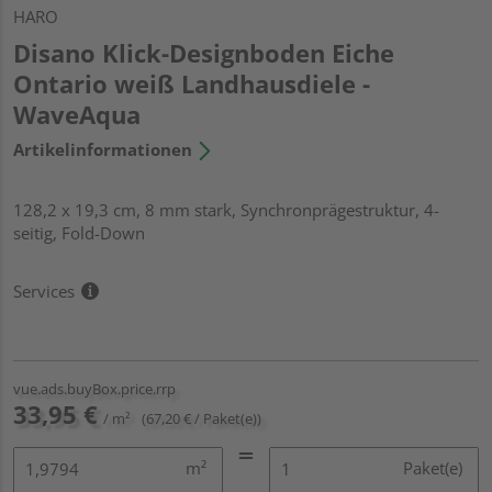
HARO
Disano Klick-Designboden Eiche
Ontario weiß Landhausdiele -
WaveAqua
Artikelinformationen
128,2 x 19,3 cm, 8 mm stark, Synchronprägestruktur, 4-
seitig, Fold-Down
Services
vue.ads.buyBox.price.rrp
33,95 €
/ m²
(67,20 € / Paket(e))
m²
Paket(e)