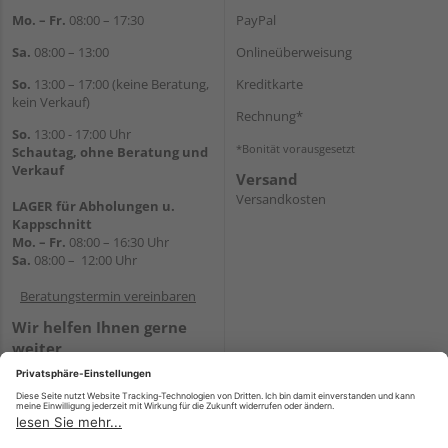
Mo. – Fr.
08:00 – 17:30
PayPal
Sa.
08:00 – 13:00
Onlineüberweisung
So.
13:00 – 17:00 (keine Beratung,
Kreditkarte
kein Verkauf)
Rechnung*
So.
13:00 - 17:00 Uhr
*Bonität vorausgesetzt
Schautag, ohne Beratung und
Verkauf
Versand
Versandkosten
LAGER für Abholungen u.
Kappschnitt
Mo. – Fr.
08:00 – 16:30 Uhr
Sa.
08:00 – 12:00 Uhr
Beratungstermin vereinbaren
Wir helfen Ihnen gerne
weiter
Tel.:
+49 5647 94660
E-Mail:
shop@holz-mehring.de
WhatsApp