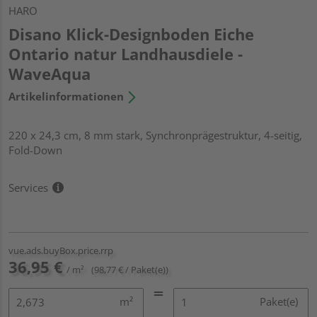
HARO
Disano Klick-Designboden Eiche
Ontario natur Landhausdiele -
WaveAqua
Artikelinformationen
220 x 24,3 cm, 8 mm stark, Synchronprägestruktur, 4-seitig,
Fold-Down
Services
vue.ads.buyBox.price.rrp
36,95 €
/ m²
(98,77 € / Paket(e))
m²
Paket(e)