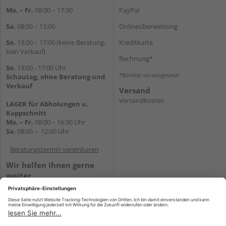
Mo. – Fr.
08:00 – 17:30
PayPal
Sa.
08:00 – 13:00
Onlineüberweisung
So.
13:00 – 17:00 (keine Beratung,
Kreditkarte
kein Verkauf)
Rechnung*
So.
13:00 - 17:00 Uhr
*Bonität vorausgesetzt
Schautag, ohne Beratung und
Verkauf
Versand
Versandkosten
LAGER für Abholungen u.
Kappschnitt
Mo. – Fr.
08:00 – 16:30 Uhr
Sa.
08:00 – 12:00 Uhr
Beratungstermin vereinbaren
Wir helfen Ihnen gerne
weiter
Tel.:
+49 5647 94660
E-Mail:
shop@holz-mehring.de
WhatsApp